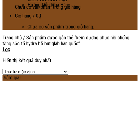
Hướng Dẫn Mua Hàng
Chưa có sản phẩm trong giỏ hàng.
Giỏ hàng /
0
₫
Chưa có sản phẩm trong giỏ hàng.
Trang chủ
/
Sản phẩm được gắn thẻ “kem dưỡng phục hồi chống
tăng sắc tố hydra b5 butiqlab hàn quốc”
Lọc
Hiển thị kết quả duy nhất
Giảm giá!