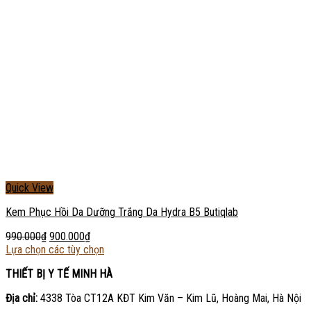
Quick View
Kem Phục Hồi Da Dưỡng Trắng Da Hydra B5 Butiqlab
990.000
₫
900.000
₫
Lựa chọn các tùy chọn
THIẾT BỊ Y TẾ MINH HÀ
Địa chỉ:
4338 Tòa CT12A KĐT Kim Văn – Kim Lũ, Hoàng Mai, Hà Nội