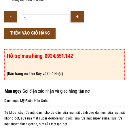
Số
THÊM VÀO GIỎ HÀNG
lượng
Hỗ trợ mua hàng: 0934.551.142
(Bán hàng cả Thứ Bảy và Chủ Nhật)
Mua ngay
Gọi điện xác nhận và giao hàng tận nơi
Danh mục:
Mỹ Phẩm Hàn Quốc
Từ khóa:
sữa rửa mặt dành cho da dầu
,
sữa rửa mặt dành cho da mụn
,
sữa rửa mặt
không bọt
,
sữa rửa mặt super double hàn quốc
,
sữa rửa mặt super shine
,
sữa rửa
mặt super shine gentle
,
sữa rửa mặt tạo bọt