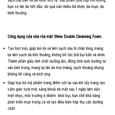
sạch bụi bẩn và bã nhờn tích tụ. Sản phẩm phù hợp với những
bạn có làn da tiết dầu do quá sản nhiều bã nhờn, da mụn, da
bình thường.
Công dụng cửa sữa rửa mặt Shine Double Cleansing Foam.
Tạo bọt mịn, giúp len lỏi và làm sạch sâu lỗ chân lông, mang
lại làm sạch da khô thoáng, không bít tắc bởi bụi bẩn và nhờn.
Thành phần giầu tinh chất dưỡng ẩm, đồng thời nuôi dưỡng từ
sâu bên trong, mang lại làn da mịn màng, sạch thoáng nhưng
không hề căng và kích ứng
Giúp loại bỏ mỹ phẩm trang điểm sót lại sau khi tẩy trang tạo
cảm giác tươi mới, sảng khoái da mặt sau 1 ngày làm việc
mệt nhọc, môi trường ô nhiễm khói bụi, hạn chế khẳ năng
phát triển mụn trứng cá và tạo điều kiện hấp thụ các dưỡng
chất.