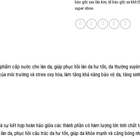
bào gốc sau lăn kim
,
tế bào gốc se khít l
super shine
phẩm cấp nước cho làn da, giúp phục hồi làn da hư tổn, da thường xuyê
i của môi trường và stree oxy hóa, làm tăng khả năng bảo vệ da, tăng si
à sự kết hợp hoàn hảo giữa các thành phần có hàm lượng lớn tinh chất t
àn da, phục hồi cấu trúc da hư tổn, giúp da khỏe mạnh và căng bóng như 