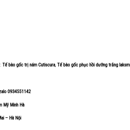
 :
Tế bào gốc trị nám Cutiscura
,
Tế bào gốc phục hồi dưỡng trắng laksm
u
ỉ zalo 0934551142
Thẩm Mỹ Minh Hà
Mai – Hà Nội