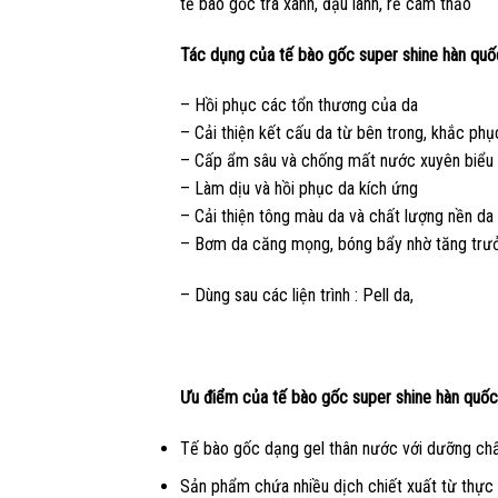
tế bào gốc trà xanh, đậu lành, rễ cam thảo
Tác dụng của tế bào gốc super shine hàn qu
– Hồi phục các tổn thương của da
– Cải thiện kết cấu da từ bên trong, khắc phụ
– Cấp ẩm sâu và chống mất nước xuyên biểu 
– Làm dịu và hồi phục da kích ứng
– Cải thiện tông màu da và chất lượng nền da
– Bơm da căng mọng, bóng bẩy nhờ tăng trưởng
– Dùng sau các liện trình : Pell da,
Ưu điểm của tế bào gốc super shine hàn quố
Tế bào gốc dạng gel thân nước với dưỡng chấ
Sản phẩm chứa nhiều dịch chiết xuất từ thực v