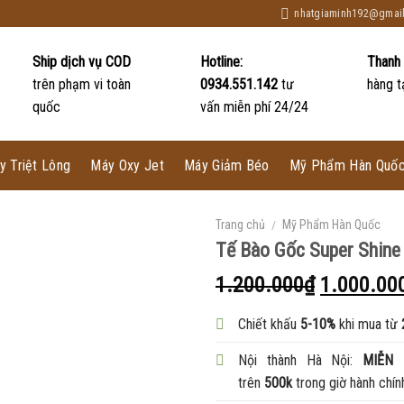
nhatgiaminh192@gmai
Ship dịch vụ COD
Hotline:
Thanh
trên phạm vi toàn
0934.551.142
tư
hàng t
quốc
vấn miễn phí 24/24
y Triệt Lông
Máy Oxy Jet
Máy Giảm Béo
Mỹ Phẩm Hàn Quố
Trang chủ
/
Mỹ Phẩm Hàn Quốc
Tế Bào Gốc Super Shine
1.200.000
₫
1.000.00
Chiết khấu
5-10%
khi mua từ
Nội thành Hà Nội:
MIỄN 
trên
500k
trong giờ hành chín