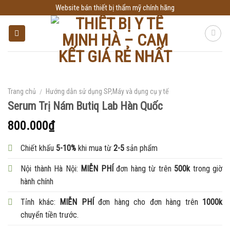
Skip
Website bán thiết bị thẩm mỹ chính hãng
to
content
Trang chủ
/
Hướng dẫn sử dụng SP,Máy và dụng cụ y tế
Serum Trị Nám Butiq Lab Hàn Quốc
800.000
₫
Chiết khấu
5-10%
khi mua từ
2-5
sản phẩm
Nội thành Hà Nội:
MIỄN PHÍ
đơn hàng từ trên
500k
trong giờ
hành chính
Tỉnh khác:
MIỄN PHÍ
đơn hàng cho đơn hàng trên
1000k
chuyển tiền trước.