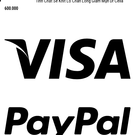
Tinh Chất Se Khít Lỗ Chân Lông Giảm Mụn Dr Cella
600.000