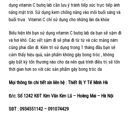
dụng vitamin C butiq lab cần lưu ý tránh tiếp xúc trực tiếp ánh
nắng mặt trời. Sử dụng kem chống nắng vào mỗi buổi sáng và
buổi trưa . Vitamin C chỉ sử dụng cho những làn da khỏe
Biểu hiện khi bạn sử dụng vitamin C butiq lab da bạn sẽ sậm đi
và hơi khô. Các vết sậm đi sẽ phai đi từ từ và các mảng nám
cũng phai dần đi. Kiên trì sử dụng trong 1 tháng đầu bạn sẽ
cảm thấy hiệu quả, sản phẩm không gây bong tróc , không
gây bất kỳ tổn thương nào cho da nên quá trình điều trị sẽ tốn
thời gian hơn so với các sản phẩm gây bong tróc da
Mọi thông tin chi tiết xin liên hệ : Thiết Bị Y Tế Minh Hà
Đ/c: Số 1242 KĐT Kim Văn Kim Lũ – Hoàng Mai – Hà Nội
SĐT : 0934551142 – 091074429