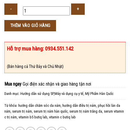
Số
THÊM VÀO GIỎ HÀNG
lượng
Hỗ trợ mua hàng: 0934.551.142
(Bán hàng cả Thứ Bảy và Chủ Nhật)
Mua ngay
Gọi điện xác nhận và giao hàng tận nơi
Danh mục:
Hướng dẫn sử dụng SP,Máy và dụng cụ y tế
,
Mỹ Phẩm Hàn Quốc
Từ khóa:
hướng dẫn chăm sóc da nám
,
hướng dẫn điều trị nám
,
phục hồi làn da
nám
,
serum trị nám
,
serum trị nám hàn quốc
,
serum trị nám trắng da
,
serum vitamin
c trị nám
,
vitamin b5 butiq lab
,
vitamin c butiq lab