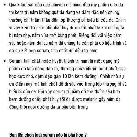
Qua khảo sát của các chuyên gia hàng đầu mỹ phẩm cho da
thì kem trị nám không quá đa dạng và đậm đặc nên chúng
thường chỉ thẩm thấu đên lớp thượng bì, biểu bì của da. Chính
vì vậy kem trị nám chỉ phát huy được tốt nhất là khi chúng ta
bị nám nhẹ, nám vừa mới bùng phát. Riêng đối với việc nám
sâu hoặc nám đã lâu năm thì chúng ta cần phải có liệu trình và
có sự kết hợp serum, tinh chất để điều trị nám
Serum, tinh chất hoặc huyết thanh trị nám là một dạng mỹ
phẩm có khả năng đặc trị, thường chứa những hoạt chất sinh
học cực nhỏ, đậm đặc gấp 10 lần kem dưỡng . Chính nhờ sự
ưu điểm này mà tinh chất dễ đi sâu vào trong lóp thượng bì và
biểu bì của da. Bởi vậy serum trị nám có thể thấm sâu hơn
kem dưỡng chất, phát huy tối đa được melanin gây nám da
đồng thời nuôi dưỡng da từ sâu bên trong
Bạn lên chọn loại serum nào là phù hợp ?