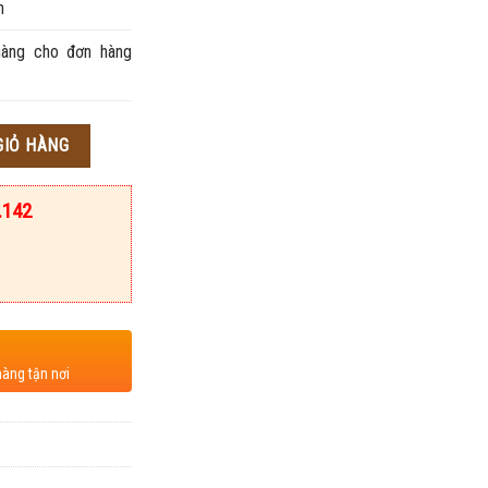
h
àng cho đơn hàng
.
GIỎ HÀNG
.142
hàng tận nơi