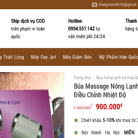
nhatgiaminh192@gmail
Ship dịch vụ COD
Hotline:
Thanh 
trên phạm vi toàn
0934.551.142
tư
hàng t
quốc
vấn miễn phí 24/24
y Triệt Lông
Máy Oxy Jet
Máy Giảm Béo
Mỹ Phẩm Hàn Quố
Trang chủ
/
Búa nóng lạnh và máy l
Búa Massage Nóng Lạnh
Điều Chỉnh Nhiệt Độ
900.000
₫
₫
1.300.000
Chiết khấu
5-10%
khi mua từ
Nội thành Hà Nội:
MIỄN 