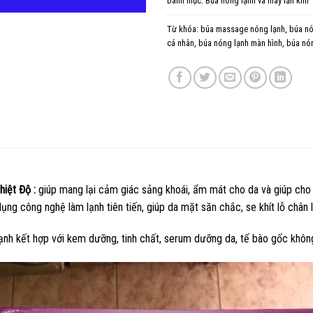
Danh mục:
Búa nóng lạnh và máy lăn kim
Từ khóa:
búa massage nóng lạnh
,
búa nó
cá nhân
,
búa nóng lạnh màn hình
,
búa nó
hiệt Độ :
giúp mang lại cảm giác sảng khoái, ẩm mát cho da và giúp cho 
ng công nghệ làm lạnh tiên tiến, giúp da mặt săn chắc, se khít lỗ chân 
lạnh kết hợp với kem dưỡng, tinh chất, serum dưỡng da, tế bào gốc khôn