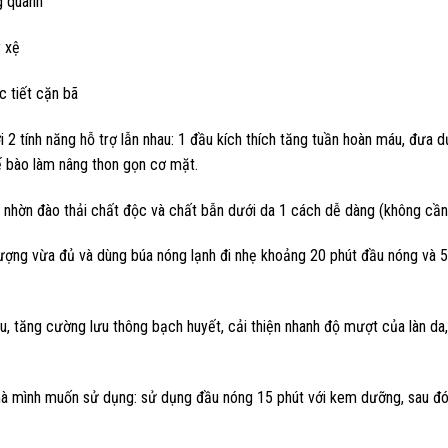
g quanh
 xệ
c tiết cặn bã
 tính năng hỗ trợ lẫn nhau: 1 đầu kích thích tăng tuần hoàn máu, đưa d
 tế bào làm nâng thon gọn cơ mặt.
 bã nhờn đào thải chất độc và chất bẫn dưới da 1 cách dễ dàng (không c
ợng vừa đủ và dùng búa nóng lạnh đi nhẹ khoảng 20 phút đầu nóng và 5-1
áu, tăng cường lưu thông bạch huyết, cải thiện nhanh độ mượt của làn da
à mình muốn sử dụng: sử dụng đầu nóng 15 phút với kem dưỡng, sau đó 