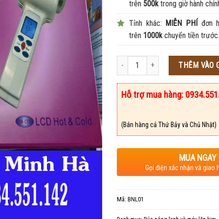
trên
500k
trong giờ hành chín
Tỉnh khác:
MIỄN PHÍ
đơn h
trên
1000k
chuyển tiền trước
Số lượng
THÊM VÀO 
Hỗ trợ mua hàng: 0934.551
(Bán hàng cả Thứ Bảy và Chủ Nhật)
MUA NGAY
Gọi điện xác nhận và giao 
Mã:
BNL01