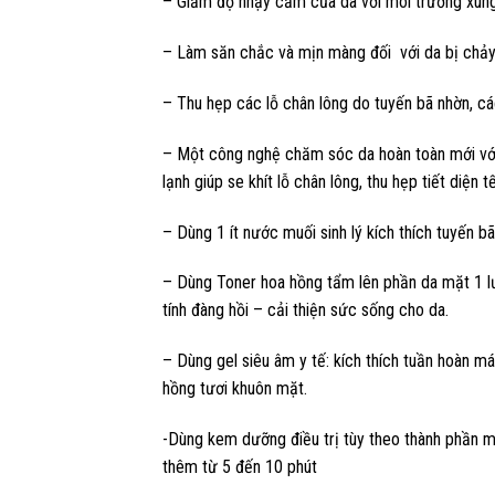
– Giảm độ nhạy cảm của da với môi trường xun
– Làm săn chắc và mịn màng đối với da bị chảy
– Thu hẹp các lỗ chân lông do tuyến bã nhờn, cá
– Một công nghệ chăm sóc da hoàn toàn mới với 2
lạnh giúp se khít lỗ chân lông, thu hẹp tiết diện
– Dùng 1 ít nước muối sinh lý kích thích tuyến
– Dùng Toner hoa hồng tẩm lên phần da mặt 1 lư
tính đàng hồi – cải thiện sức sống cho da.
– Dùng gel siêu âm y tế: kích thích tuần hoàn m
hồng tươi khuôn mặt.
-Dùng kem dưỡng điều trị tùy theo thành phần m
thêm từ 5 đến 10 phút