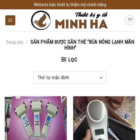
Skip
Website bán thiết bị thẩm mỹ chính hãng
to
content
/
SẢN PHẨM ĐƯỢC GẮN THẺ “BÚA NÓNG LẠNH MÀN
Trang chủ
HÌNH”
LỌC