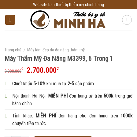
Skip
Website bán thiết bị thẩm mỹ chính hãng
to
content
Trang chủ
/
Máy làm đẹp da đa năng thẩm mỹ
Máy Thẩm Mỹ Đa Năng M3399, 6 Trong 1
2.700.000
₫
₫
3.000.000
Chiết khấu
5-10%
khi mua từ
2-5
sản phẩm
Nội thành Hà Nội:
MIỄN PHÍ
đơn hàng từ trên
500k
trong giờ
hành chính
Tỉnh khác:
MIỄN PHÍ
đơn hàng cho đơn hàng trên
1000k
chuyển tiền trước.