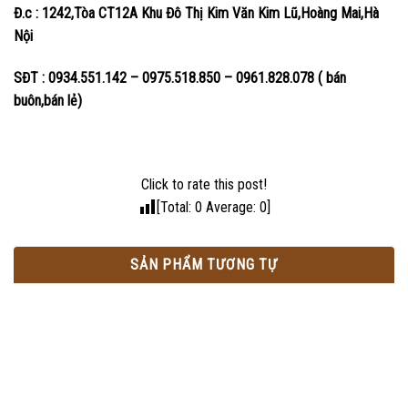
Đ.c : 1242,Tòa CT12A Khu Đô Thị Kim Văn Kim Lũ,Hoàng Mai,Hà
Nội
SĐT : 0934.551.142 – 0975.518.850 – 0961.828.078 ( bán
buôn,bán lẻ)
Click to rate this post!
[Total:
0
Average:
0
]
SẢN PHẨM TƯƠNG TỰ