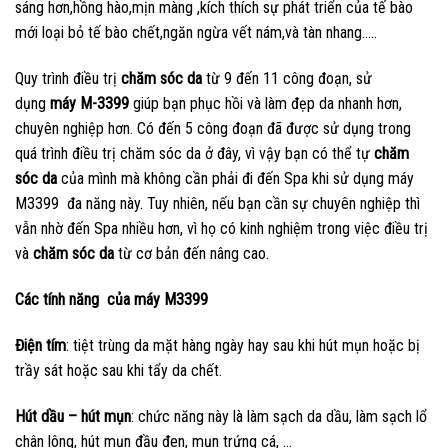
sáng hơn,hồng hào,mịn màng ,kích thích sự phát triển của tế bào
mới loại bỏ tế bào chết,ngăn ngừa vết nám,và tàn nhang…..
Quy trình điều trị
chăm sóc da
từ 9 đến 11 công đoạn, sử
dụng
máy M-3399
giúp bạn phục hồi và làm đẹp da nhanh hơn,
chuyên nghiệp hơn. Có đến 5 công đoạn đã được sử dụng trong
quá trình điều trị chăm sóc da ở đây, vì vậy bạn có thể tự
chăm
sóc da
của mình mà không cần phải đi đến Spa khi sử dụng máy
M3399
đa năng này. Tuy nhiên, nếu bạn cần sự chuyên nghiệp thì
vẫn nhờ đến Spa nhiều hơn, vì họ có kinh nghiệm trong việc điều trị
và
chăm sóc da
từ cơ bản đến nâng cao.
Các tính năng của máy M3399
Điện tím
: tiệt trùng da mặt hàng ngày hay sau khi hút mụn hoặc bị
trầy sát hoặc sau khi tẩy da chết.
Hút dầu – hút mụn
: chức năng này là làm sạch da dầu, làm sạch lổ
chân lông, hút mụn đầu đen, mụn trứng cá, …