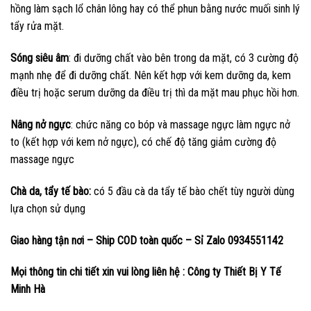
hồng làm sạch lổ chân lông hay có thể phun bằng nước muối sinh lý
tẩy rửa mặt.
Sóng siêu âm
: đi dưỡng chất vào bên trong da mặt, có 3 cường độ
mạnh nhẹ để đi dưỡng chất. Nên kết hợp với kem dưỡng da, kem
điều trị hoặc serum dưỡng da điều trị thì da mặt mau phục hồi hơn.
Nâng nở ngực
: chức năng co bóp và massage ngực làm ngực nở
to (kết hợp với kem nở ngực), có chế độ tăng giảm cường độ
massage ngực
Chà da, tẩy tế bào:
có 5 đầu cà da tẩy tế bào chết tùy người dùng
lựa chọn sử dụng
Giao hàng tận nơi – Ship COD toàn quốc – Sỉ Zalo 0934551142
Mọi thông tin chi tiết xin vui lòng liên hệ : Công ty Thiết Bị Y Tế
Minh Hà