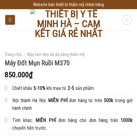
Skip
Website bán thiết bị thẩm mỹ chính hãng
to
content
Trang chủ
/
Máy làm đẹp da đa năng thẩm mỹ
Máy Đốt Mụn Ruồi M370
850.000
₫
Chiết khấu
5-10%
khi mua từ
2-5
sản phẩm
Nội thành Hà Nội:
MIỄN PHÍ
đơn hàng từ trên
500k
trong giờ
hành chính
Tỉnh khác:
MIỄN PHÍ
đơn hàng cho đơn hàng trên
1000k
chuyển tiền trước.