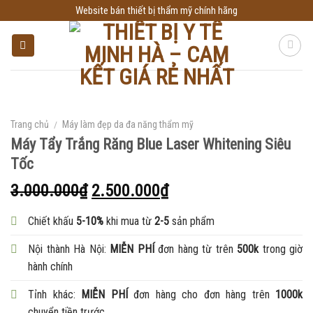
Skip
Website bán thiết bị thẩm mỹ chính hãng
to
content
Trang chủ
/
Máy làm đẹp da đa năng thẩm mỹ
Máy Tẩy Trắng Răng Blue Laser Whitening Siêu
Tốc
3.000.000
₫
2.500.000
₫
Chiết khấu
5-10%
khi mua từ
2-5
sản phẩm
Nội thành Hà Nội:
MIỄN PHÍ
đơn hàng từ trên
500k
trong giờ
hành chính
Tỉnh khác:
MIỄN PHÍ
đơn hàng cho đơn hàng trên
1000k
chuyển tiền trước.