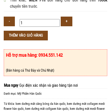
Tỉnh khác:
MIỄN PHÍ
đơn hàng cho đơn hàng trên
1000k
chuyển tiền trước.
Số
THÊM VÀO GIỎ HÀNG
lượng
Hỗ trợ mua hàng: 0934.551.142
(Bán hàng cả Thứ Bảy và Chủ Nhật)
Mua ngay
Gọi điện xác nhận và giao hàng tận nơi
Danh mục:
Mỹ Phẩm Hàn Quốc
Từ khóa:
kem dưỡng mắt căng bóng da hàn quốc
,
kem dướng mắt collagen medi
flower hàn quốc
,
kem dưỡng mắt collgaen hàn quốc
,
kem dưỡng mắt medi flower