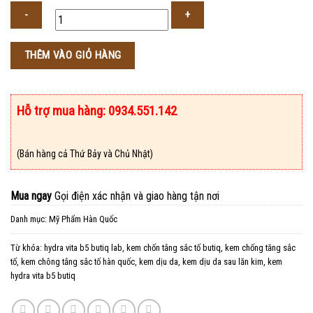
Số
THÊM VÀO GIỎ HÀNG
lượng
Hỗ trợ mua hàng: 0934.551.142
(Bán hàng cả Thứ Bảy và Chủ Nhật)
Mua ngay
Gọi điện xác nhận và giao hàng tận nơi
Danh mục:
Mỹ Phẩm Hàn Quốc
Từ khóa:
hydra vita b5 butiq lab
,
kem chốn tắng sắc tố butiq
,
kem chống tăng sắc
tố
,
kem chông tắng sắc tố hàn quốc
,
kem dịu da
,
kem dịu da sau lăn kim
,
kem
hydra vita b5 butiq