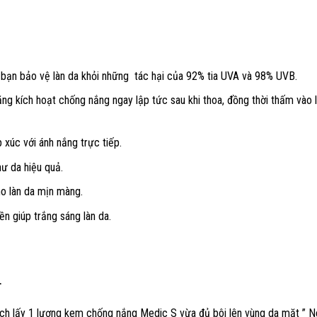
bạn bảo vệ làn da khỏi những tác hại của 92% tia UVA và 98% UVB.
g kích hoạt chống nắng ngay lập tức sau khi thoa, đồng thời thấm vào là
 xúc với ánh nắng trực tiếp.
ư da hiệu quả.
o làn da mịn màng.
ền giúp trắng sáng làn da.
.
ch lấy 1 lượng kem chống nắng Medic S vừa đủ bôi lên vùng da mặt ” 