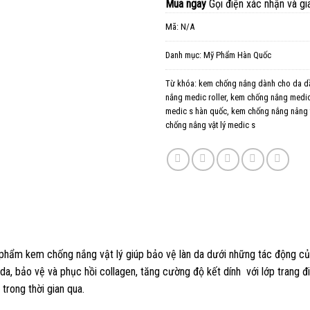
Mua ngay
Gọi điện xác nhận và gi
Mã:
N/A
Danh mục:
Mỹ Phẩm Hàn Quốc
Từ khóa:
kem chống nắng dành cho da d
nắng medic roller
,
kem chống nắng medic
medic s hàn quốc
,
kem chống nắng nâng 
chống nắng vật lý medic s
hẩm kem chống nắng vật lý giúp bảo vệ làn da dưới những tác động củ
 da, bảo vệ và phục hồi collagen, tăng cường độ kết dính với lớp trang 
trong thời gian qua.