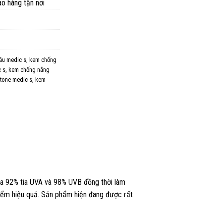
ao hàng tận nơi
ầu medic s
,
kem chống
 s
,
kem chống nắng
tone medic s
,
kem
a 92% tia UVA và 98% UVB đồng thời làm
điểm hiệu quả. Sản phẩm hiện đang được rất