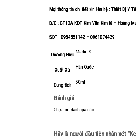
Mọi thông tin chi tiết xin liên hệ : Thiết Bị Y T
Đ/C : CT12A KĐT Kim Văn Kim lũ – Hoàng Mai
SĐT : 0934551142 – 0961074429
Medic S
Thương Hiệu
Hàn Quốc
Xuất Xứ
50ml
Dung tích
Đánh giá
Chưa có đánh giá nào.
Hãy là người đầu tiên nhận xét 