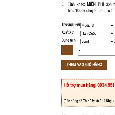
Tỉnh khác:
MIỄN PHÍ
đơn h
trên
1000k
chuyển tiền trước
Thương Hiệu
Xuất Xứ
Dung tích
Số
THÊM VÀO GIỎ HÀNG
lượng
Hỗ trợ mua hàng: 0934.551
(Bán hàng cả Thứ Bảy và Chủ Nhật)