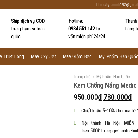
nhatgiaminh192@gmai
Ship dịch vụ COD
Hotline:
Thanh
trên phạm vi toàn
0934.551.142
tư
hàng t
quốc
vấn miễn phí 24/24
y Triệt Lông
Máy Oxy Jet
Máy Giảm Béo
Mỹ Phẩm Hàn Quố
Trang chủ
/
Mỹ Phẩm Hàn Quốc
Kem Chống Nắng Medic
950.000
₫
780.000
₫
Chiết khấu
5-10%
khi mua từ
Nội thành Hà Nội:
MIỄN 
trên
500k
trong giờ hành chín