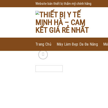
Skip
Website bán thiết bị thẩm mỹ chính hãng
to
content
Trang Chủ
Máy Làm Đẹp Da Đa Năng
Má