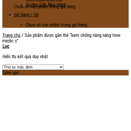
Hướng Dẫn Mua Hàng
Chưa có sản phẩm trong giỏ hàng.
Giỏ hàng /
0
₫
Chưa có sản phẩm trong giỏ hàng.
Trang chủ
/
Sản phẩm được gắn thẻ “kem chống nắng nâng tone
medic s”
Lọc
Hiển thị kết quả duy nhất
Giảm giá!