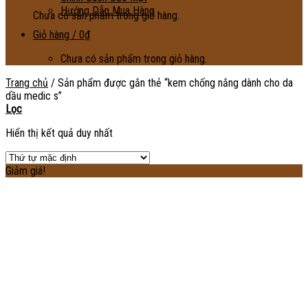
Hướng Dẫn Mua Hàng
Chưa có sản phẩm trong giỏ hàng.
Giỏ hàng /
0
₫
Chưa có sản phẩm trong giỏ hàng.
Trang chủ
/
Sản phẩm được gắn thẻ “kem chống nắng dành cho da
dầu medic s”
Lọc
Hiển thị kết quả duy nhất
Giảm giá!