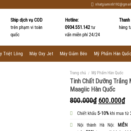
nhatgiaminh192@gmai
Ship dịch vụ COD
Hotline:
Thanh
trên phạm vi toàn
0934.551.142
tư
hàng t
quốc
vấn miễn phí 24/24
y Triệt Lông
Máy Oxy Jet
Máy Giảm Béo
Mỹ Phẩm Hàn Quố
Trang chủ
/
Mỹ Phẩm Hàn Quốc
Tinh Chất Dưỡng Trắng
Maagiic Hàn Quốc
800.000
₫
600.000
₫
Chiết khấu
5-10%
khi mua từ
Nội thành Hà Nội:
MIỄN 