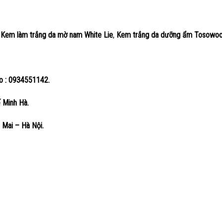
:
Kem làm trắng da mờ nam White Lie
,
Kem trắng da dưỡng ẩm Tosowoo
lo : 0934551142.
ế Minh Hà.
Mai – Hà Nội.