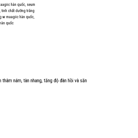
aagiic hàn quốc
,
seum
,
tinh chất dưỡng trắng
ng w maagiic hàn quốc
,
 hàn quốc
 thâm nám, tàn nhang, tăng độ đàn hồi và săn