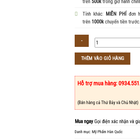
trên
500k
trong giờ hành chín
Tỉnh khác:
MIỄN PHÍ
đơn h
trên
1000k
chuyển tiền trước
Số
THÊM VÀO GIỎ HÀNG
lượng
Hỗ trợ mua hàng: 0934.551
(Bán hàng cả Thứ Bảy và Chủ Nhật)
Mua ngay
Gọi điện xác nhận và gi
Danh mục:
Mỹ Phẩm Hàn Quốc