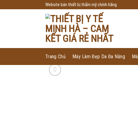
Skip
Website bán thiết bị thẩm mỹ chính hãng
to
content
Trang Chủ
Máy Làm Đẹp Da Đa Năng
Má