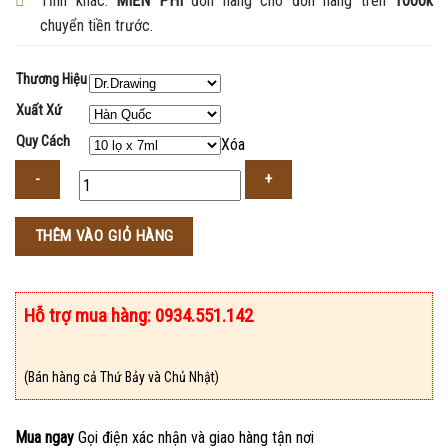
Tỉnh khác:
MIỄN PHÍ
đơn hàng cho đơn hàng trên
1000k
chuyển tiền trước.
Thương Hiệu
Xuất Xứ
Quy Cách
Xóa
Số
THÊM VÀO GIỎ HÀNG
lượng
Hỗ trợ mua hàng: 0934.551.142
(Bán hàng cả Thứ Bảy và Chủ Nhật)
Mua ngay
Gọi điện xác nhận và giao hàng tận nơi