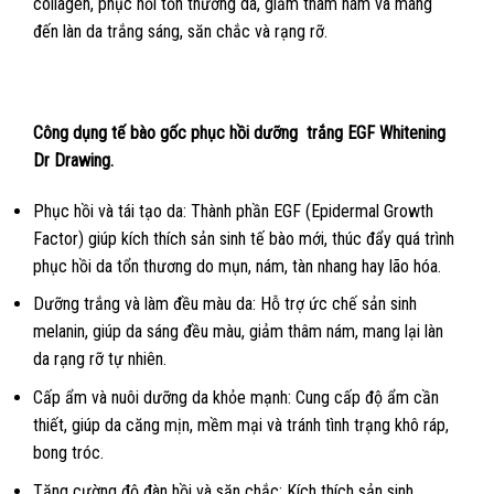
collagen, phục hồi tổn thương da, giảm thâm nám và mang
đến làn da trắng sáng, săn chắc và rạng rỡ.
Công dụng tế bào gốc phục hồi dưỡng trắng EGF Whitening
Dr Drawing.
Phục hồi và tái tạo da: Thành phần EGF (Epidermal Growth
Factor) giúp kích thích sản sinh tế bào mới, thúc đẩy quá trình
phục hồi da tổn thương do mụn, nám, tàn nhang hay lão hóa.
Dưỡng trắng và làm đều màu da: Hỗ trợ ức chế sản sinh
melanin, giúp da sáng đều màu, giảm thâm nám, mang lại làn
da rạng rỡ tự nhiên.
Cấp ẩm và nuôi dưỡng da khỏe mạnh: Cung cấp độ ẩm cần
thiết, giúp da căng mịn, mềm mại và tránh tình trạng khô ráp,
bong tróc.
Tăng cường độ đàn hồi và săn chắc: Kích thích sản sinh