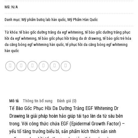
Mã:
N/A
Danh mục:
Mỹ phẩm butiq lab hàn quốc
,
Mỹ Phẩm Hàn Quốc
Từ khóa:
tế bào gốc dưỡng trắng da egf whitening
,
tế bào gốc dưỡng trắng phục
hồi da egf whitening
,
tế bào gốc phục hồi trắng da dr drawing
,
tế bào gốc trẻ hóa
da căng bóng egf whitening hàn quốc
,
tế phục hồi da căng bóng egf whitening
hàn quốc
Mô tả
Thông tin bổ sung
Đánh giá (0)
Tế Bào Gốc Phục Hồi Da Dưỡng Trắng EGF Whitening Dr
Drawing là giải pháp hoàn hảo giúp tái tạo làn da từ sâu bên
trong. Với công thức chứa EGF (Epidermal Growth Factor) –
yếu tố tăng trưởng biểu bì, sản phẩm kích thích sản sinh