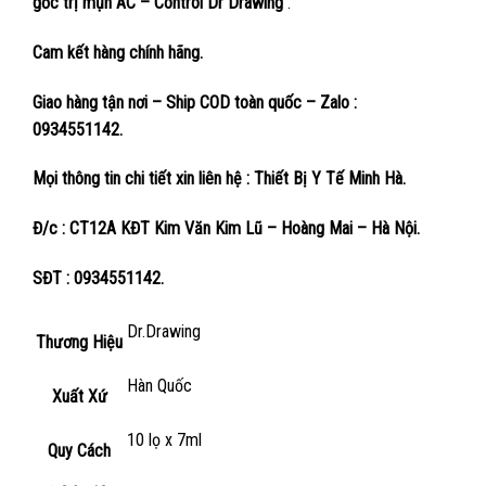
gốc trị mụn AC – Control Dr Drawing
.
Cam kết hàng chính hãng.
Giao hàng tận nơi – Ship COD toàn quốc – Zalo :
0934551142.
Mọi thông tin chi tiết xin liên hệ : Thiết Bị Y Tế Minh Hà.
Đ/c : CT12A KĐT Kim Văn Kim Lũ – Hoàng Mai – Hà Nội.
SĐT : 0934551142.
Dr.Drawing
Thương Hiệu
Hàn Quốc
Xuất Xứ
10 lọ x 7ml
Quy Cách