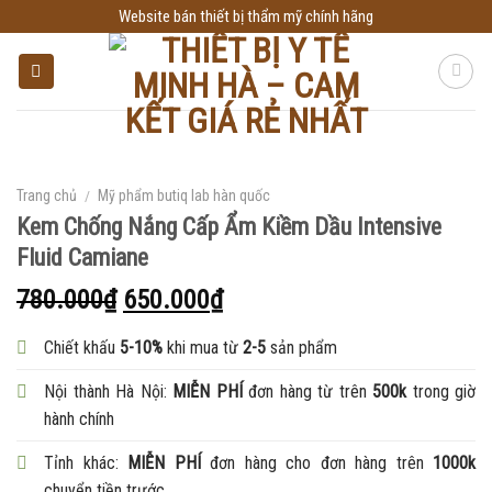
Skip
Website bán thiết bị thẩm mỹ chính hãng
to
content
Trang chủ
/
Mỹ phẩm butiq lab hàn quốc
Kem Chống Nắng Cấp Ẩm Kiềm Dầu Intensive
Fluid Camiane
780.000
₫
650.000
₫
Chiết khấu
5-10%
khi mua từ
2-5
sản phẩm
Nội thành Hà Nội:
MIỄN PHÍ
đơn hàng từ trên
500k
trong giờ
hành chính
Tỉnh khác:
MIỄN PHÍ
đơn hàng cho đơn hàng trên
1000k
chuyển tiền trước.