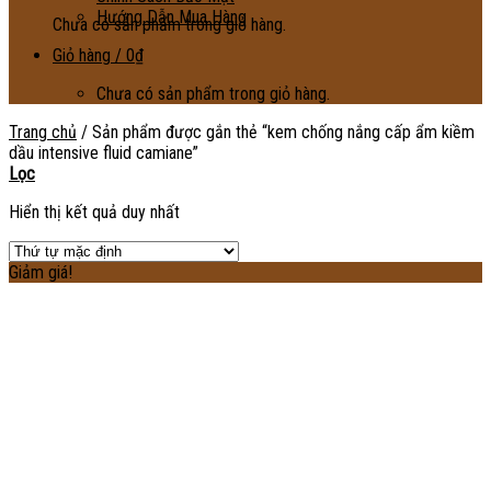
Hướng Dẫn Mua Hàng
Chưa có sản phẩm trong giỏ hàng.
Giỏ hàng /
0
₫
Chưa có sản phẩm trong giỏ hàng.
Trang chủ
/
Sản phẩm được gắn thẻ “kem chống nắng cấp ẩm kiềm
dầu intensive fluid camiane”
Lọc
Hiển thị kết quả duy nhất
Giảm giá!