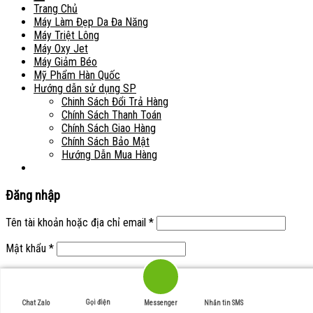
Trang Chủ
Máy Làm Đẹp Da Đa Năng
Máy Triệt Lông
Máy Oxy Jet
Máy Giảm Béo
Mỹ Phẩm Hàn Quốc
Hướng dẫn sử dụng SP
Chinh Sách Đổi Trả Hàng
Chính Sách Thanh Toán
Chính Sách Giao Hàng
Chính Sách Bảo Mật
Hướng Dẫn Mua Hàng
Đăng nhập
Tên tài khoản hoặc địa chỉ email
*
Mật khẩu
*
Ghi nhớ mật khẩu
Đăng nhập
Quên mật khẩu?
Gọi điện
Chat Zalo
Messenger
Nhắn tin SMS