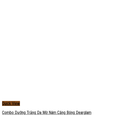
Quick View
Combo Dưỡng Trắng Da Mờ Nám Căng Bóng Dearglam