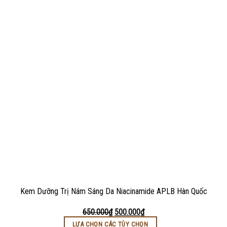
Kem Dưỡng Trị Nám Sáng Da Niacinamide APLB Hàn Quốc
650.000
₫
500.000
₫
LỰA CHỌN CÁC TÙY CHỌN