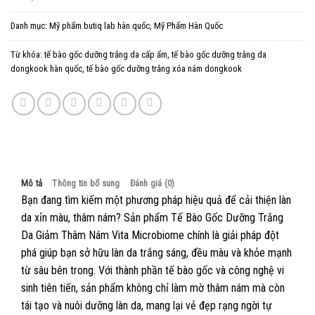
Danh mục:
Mỹ phẩm butiq lab hàn quốc
,
Mỹ Phẩm Hàn Quốc
Từ khóa:
tế bào gốc dưỡng trắng da cấp ẩm
,
tế bào gốc dưỡng trắng da
dongkook hàn quốc
,
tế bào gốc dưỡng trắng xóa nám dongkook
Mô tả
Thông tin bổ sung
Đánh giá (0)
Bạn đang tìm kiếm một phương pháp hiệu quả để cải thiện làn
da xỉn màu, thâm nám? Sản phẩm Tế Bào Gốc Dưỡng Trắng
Da Giảm Thâm Nám Vita Microbiome chính là giải pháp đột
phá giúp bạn sở hữu làn da trắng sáng, đều màu và khỏe mạnh
từ sâu bên trong. Với thành phần tế bào gốc và công nghệ vi
sinh tiên tiến, sản phẩm không chỉ làm mờ thâm nám mà còn
tái tạo và nuôi dưỡng làn da, mang lại vẻ đẹp rạng ngời tự