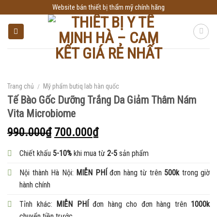
Skip
Website bán thiết bị thẩm mỹ chính hãng
to
content
Trang chủ
/
Mỹ phẩm butiq lab hàn quốc
Tế Bào Gốc Dưỡng Trắng Da Giảm Thâm Nám
Vita Microbiome
990.000
₫
700.000
₫
Chiết khấu
5-10%
khi mua từ
2-5
sản phẩm
Nội thành Hà Nội:
MIỄN PHÍ
đơn hàng từ trên
500k
trong giờ
hành chính
Tỉnh khác:
MIỄN PHÍ
đơn hàng cho đơn hàng trên
1000k
chuyển tiền trước.