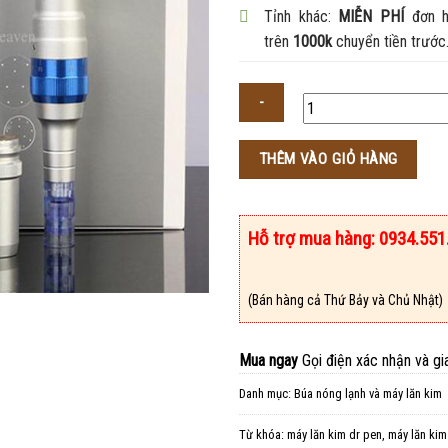
Tỉnh khác:
MIỄN PHÍ
đơn h
trên
1000k
chuyển tiền trước
Số
THÊM VÀO GIỎ HÀNG
lượng
Hỗ trợ mua hàng: 0934.551
(Bán hàng cả Thứ Bảy và Chủ Nhật)
Mua ngay
Gọi điện xác nhận và gi
Danh mục:
Búa nóng lạnh và máy lăn kim
Từ khóa:
máy lăn kim dr pen
,
máy lăn kim