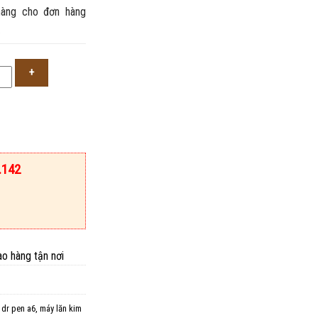
àng cho đơn hàng
.
.142
ao hàng tận nơi
 dr pen a6
,
máy lăn kim