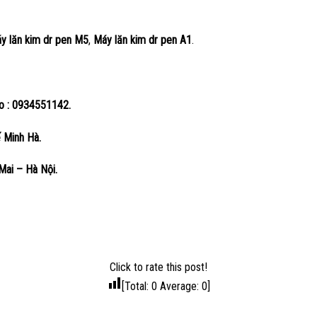
 lăn kim dr pen M5
,
Máy lăn kim dr pen A1
.
lo : 0934551142.
ế Minh Hà.
ai – Hà Nội.
Click to rate this post!
[Total:
0
Average:
0
]