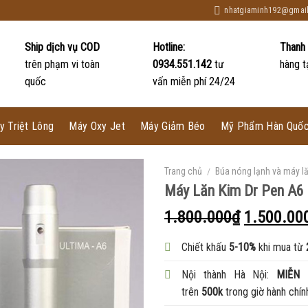
nhatgiaminh192@gmai
Ship dịch vụ COD
Hotline:
Thanh
trên phạm vi toàn
0934.551.142
tư
hàng t
quốc
vấn miễn phí 24/24
y Triệt Lông
Máy Oxy Jet
Máy Giảm Béo
Mỹ Phẩm Hàn Quố
Trang chủ
/
Búa nóng lạnh và máy l
Máy Lăn Kim Dr Pen A6
1.800.000
₫
1.500.00
Chiết khấu
5-10%
khi mua từ
Nội thành Hà Nội:
MIỄN 
trên
500k
trong giờ hành chín