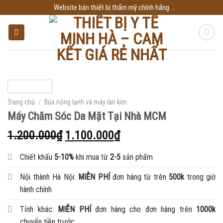
Skip
Website bán thiết bị thẩm mỹ chính hãng
to
content
Trang chủ
/
Búa nóng lạnh và máy lăn kim
Máy Chăm Sóc Da Mặt Tại Nhà MCM
1.200.000
₫
1.100.000
₫
Chiết khấu
5-10%
khi mua từ
2-5
sản phẩm
Nội thành Hà Nội:
MIỄN PHÍ
đơn hàng từ trên
500k
trong giờ
hành chính
Tỉnh khác:
MIỄN PHÍ
đơn hàng cho đơn hàng trên
1000k
chuyển tiền trước.