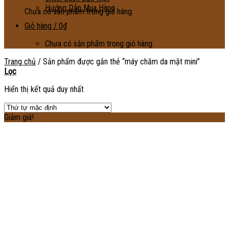
Hướng Dẫn Mua Hàng
Chưa có sản phẩm trong giỏ hàng.
Giỏ hàng /
0
₫
Chưa có sản phẩm trong giỏ hàng.
Trang chủ
/
Sản phẩm được gắn thẻ “máy chăm da mặt mini”
Lọc
Hiển thị kết quả duy nhất
Giảm giá!