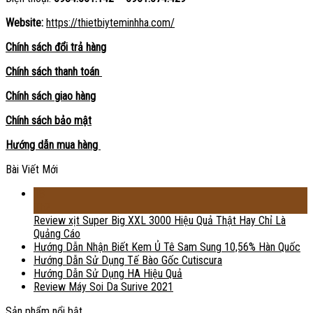
Website:
https://thietbiyteminhha.com/
Chính sách đổi trả hàng
Chính sách thanh toán
Chính sách giao hàng
Chính sách bảo mật
Hướng dẫn mua hàng
Bài Viết Mới
18
Th2
Review xịt Super Big XXL 3000 Hiệu Quả Thật Hay Chỉ Là
Quảng Cáo
Hướng Dẫn Nhận Biết Kem Ủ Tê Sam Sung 10,56% Hàn Quốc
Hướng Dẫn Sử Dụng Tế Bào Gốc Cutiscura
Hướng Dẫn Sử Dụng HA Hiệu Quả
Review Máy Soi Da Surive 2021
Sản phẩm nổi bật