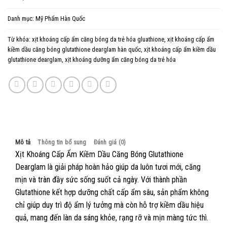
Danh mục:
Mỹ Phẩm Hàn Quốc
Từ khóa:
xịt khoáng cấp ẩm căng bóng da trẻ hóa gluathione
,
xịt khoáng cấp ẩm
kiềm dầu căng bóng glutathione dearglam hàn quốc
,
xịt khoáng cấp ẩm kiềm dầu
glutathione dearglam
,
xịt khoáng dưỡng ẩm căng bóng da trẻ hóa
Mô tả
Thông tin bổ sung
Đánh giá (0)
Xịt Khoáng Cấp Ẩm Kiềm Dầu Căng Bóng Glutathione
Dearglam là giải pháp hoàn hảo giúp da luôn tươi mới, căng
mịn và tràn đầy sức sống suốt cả ngày. Với thành phần
Glutathione kết hợp dưỡng chất cấp ẩm sâu, sản phẩm không
chỉ giúp duy trì độ ẩm lý tưởng mà còn hỗ trợ kiềm dầu hiệu
quả, mang đến làn da sáng khỏe, rạng rỡ và mịn màng tức thì.