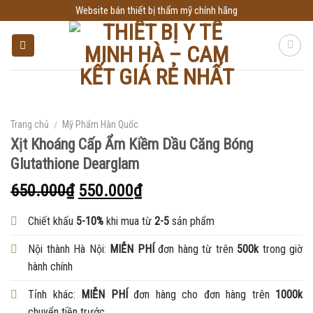
Skip
Website bán thiết bị thẩm mỹ chính hãng
to
content
Trang chủ
/
Mỹ Phẩm Hàn Quốc
Xịt Khoáng Cấp Ẩm Kiềm Dầu Căng Bóng
Glutathione Dearglam
650.000
₫
550.000
₫
Chiết khấu
5-10%
khi mua từ
2-5
sản phẩm
Nội thành Hà Nội:
MIỄN PHÍ
đơn hàng từ trên
500k
trong giờ
hành chính
Tỉnh khác:
MIỄN PHÍ
đơn hàng cho đơn hàng trên
1000k
chuyển tiền trước.