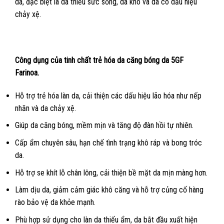
da, đặc biệt là da thiếu sức sống, da khô và da có dấu hiệu
chảy xệ.
Công dụng của tinh chất trẻ hóa da căng bóng da 5GF
Farinoa.
Hỗ trợ trẻ hóa làn da, cải thiện các dấu hiệu lão hóa như nếp
nhăn và da chảy xệ.
Giúp da căng bóng, mềm mịn và tăng độ đàn hồi tự nhiên.
Cấp ẩm chuyên sâu, hạn chế tình trạng khô ráp và bong tróc
da.
Hỗ trợ se khít lỗ chân lông, cải thiện bề mặt da mịn màng hơn.
Làm dịu da, giảm cảm giác khô căng và hỗ trợ củng cố hàng
rào bảo vệ da khỏe mạnh.
Phù hợp sử dụng cho làn da thiếu ẩm, da bắt đầu xuất hiện