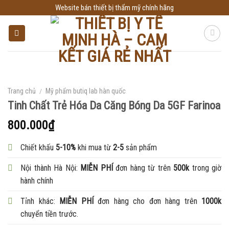
Skip
Website bán thiết bị thẩm mỹ chính hãng
to
content
Trang chủ
/
Mỹ phẩm butiq lab hàn quốc
Tinh Chất Trẻ Hóa Da Căng Bóng Da 5GF Farinoa
800.000
₫
Chiết khấu
5-10%
khi mua từ
2-5
sản phẩm
Nội thành Hà Nội:
MIỄN PHÍ
đơn hàng từ trên
500k
trong giờ
hành chính
Tỉnh khác:
MIỄN PHÍ
đơn hàng cho đơn hàng trên
1000k
chuyển tiền trước.