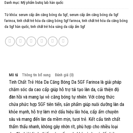
Danh mục:
Mỹ phẩm butiq lab hàn quốc
Từ khóa:
serum cấp ẩm căng bóng da 5gf
,
serum cấp ẩm căng bóng da 5gf
farinoa
,
tinh chất trẻ hóa da căng bóng 5gf farinoa
,
tinh chất trẻ hóa da căng bóng
da 5gf hàn quốc
,
tinh chất trẻ hóa sáng da cấp ẩm 5gf
Mô tả
Thông tin bổ sung
Đánh giá (0)
Tinh Chất Trẻ Hóa Da Căng Bóng Da 5GF Farinoa là giải pháp
chăm sóc da cao cấp giúp hỗ trợ tái tạo làn da, cải thiện độ
đàn hồi và mang lại vẻ căng bóng tự nhiên. Với công thức
chứa phức hợp 5GF tiên tiến, sản phẩm giúp nuôi dưỡng làn da
khỏe mạnh, hỗ trợ làm mờ dấu hiệu lão hóa, cấp ẩm chuyên
sâu và mang đến làn da mềm mịn, tươi trẻ. Kết cấu tinh chất
thẩm thấu nhanh, không gây nhờn rít, phù hợp cho nhiều loại