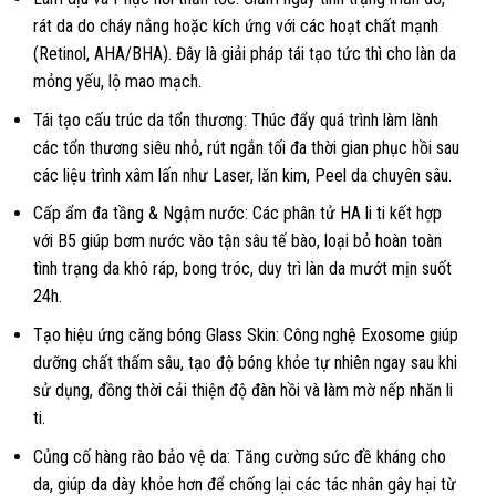
rát da do cháy nắng hoặc kích ứng với các hoạt chất mạnh
(Retinol, AHA/BHA). Đây là giải pháp tái tạo tức thì cho làn da
mỏng yếu, lộ mao mạch.
Tái tạo cấu trúc da tổn thương: Thúc đẩy quá trình làm lành
các tổn thương siêu nhỏ, rút ngắn tối đa thời gian phục hồi sau
các liệu trình xâm lấn như Laser, lăn kim, Peel da chuyên sâu.
Cấp ẩm đa tầng & Ngậm nước: Các phân tử HA li ti kết hợp
với B5 giúp bơm nước vào tận sâu tế bào, loại bỏ hoàn toàn
tình trạng da khô ráp, bong tróc, duy trì làn da mướt mịn suốt
24h.
Tạo hiệu ứng căng bóng Glass Skin: Công nghệ Exosome giúp
dưỡng chất thấm sâu, tạo độ bóng khỏe tự nhiên ngay sau khi
sử dụng, đồng thời cải thiện độ đàn hồi và làm mờ nếp nhăn li
ti.
Củng cố hàng rào bảo vệ da: Tăng cường sức đề kháng cho
da, giúp da dày khỏe hơn để chống lại các tác nhân gây hại từ