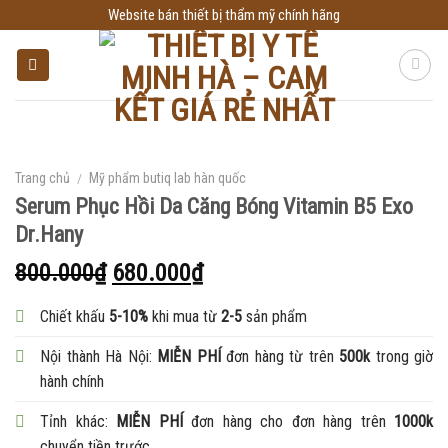
Skip
Website bán thiết bị thẩm mỹ chính hãng
to
content
Trang chủ
/
Mỹ phẩm butiq lab hàn quốc
Serum Phục Hồi Da Căng Bóng Vitamin B5 Exo
Dr.Hany
800.000
₫
680.000
₫
Chiết khấu
5-10%
khi mua từ
2-5
sản phẩm
Nội thành Hà Nội:
MIỄN PHÍ
đơn hàng từ trên
500k
trong giờ
hành chính
Tỉnh khác:
MIỄN PHÍ
đơn hàng cho đơn hàng trên
1000k
chuyển tiền trước.