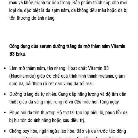
màu và khỏe mạnh từ bên trong. Sản phẩm thích hợp cho mọi
loại da, đặc biệt là da sạm nám, da không đều màu hoặc da bị
tổn thương do ánh nắng.
Công dụng của serum dưỡng trắng da mờ thâm nám Vitamin
B3 Enka.
Làm mờ thâm nám, tàn nhang: Hoạt chất Vitamin B3
(Niacinamide) giúp ức chế quá trình hình thành melanin, giảm
sạm da, cải thiện rõ rệt các vùng da tối màu.
Dưỡng trắng da tự nhiên: Cung cấp năng lượng và độ ẩm cần
thiết giúp da sáng mịn, rạng rỡ và đều màu hơn từng ngày.
Phục hồi da tổn thương: Hỗ trợ tái tạo lớp biểu bì, phục hồi da
bị hư tổn do ánh nắng hoặc sau điều trị.
Chống oxy hóa, ngăn ngừa lão hóa: Bảo vệ da trước tác động