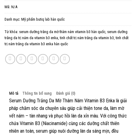
Mã:
N/A
Danh mục:
Mỹ phẩm butiq lab hàn quốc
Từ khóa:
serum dưỡng trắng da mờ thâm nám vitamin b3 hàn quốc
,
serum dưỡng
trắng da trị nám da vitamin b3 enka
,
tinh chất trị nám trắng da vitamin b3
,
tinh chất
trị nám trắng da vitamin b3 enka hàn quốc
Mô tả
Thông tin bổ sung
Đánh giá (0)
Serum Dưỡng Trắng Da Mờ Thâm Nám Vitamin B3 Enka là giải
pháp chăm sóc da chuyên sâu giúp cải thiện tone da, làm mờ
vết nám – tàn nhang và phục hồi làn da xỉn màu. Với công thức
chứa Vitamin B3 (Niacinamide) cùng các dưỡng chất thiên
nhiên an toàn, serum giúp nuôi dưỡng làn da sáng mịn, đều