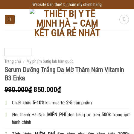
Skip
Website bán thiết bị thẩm mỹ chính hãng
to
content
Trang chủ
/
Mỹ phẩm butiq lab hàn quốc
Serum Dưỡng Trắng Da Mờ Thâm Nám Vitamin
B3 Enka
990.000
₫
850.000
₫
Chiết khấu
5-10%
khi mua từ
2-5
sản phẩm
Nội thành Hà Nội:
MIỄN PHÍ
đơn hàng từ trên
500k
trong giờ
hành chính