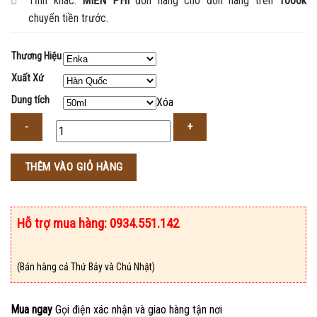
Tỉnh khác:
MIỄN PHÍ
đơn hàng cho đơn hàng trên
1000k
chuyển tiền trước.
Thương Hiệu
Xuất Xứ
Dung tích
Xóa
Số
THÊM VÀO GIỎ HÀNG
lượng
Hỗ trợ mua hàng: 0934.551.142
(Bán hàng cả Thứ Bảy và Chủ Nhật)
Mua ngay
Gọi điện xác nhận và giao hàng tận nơi