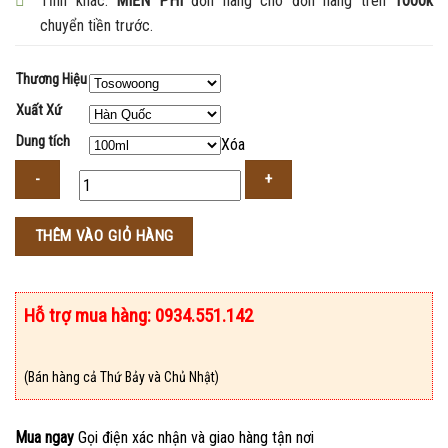
Tỉnh khác:
MIỄN PHÍ
đơn hàng cho đơn hàng trên
1000k
chuyển tiền trước.
Thương Hiệu
Xuất Xứ
Dung tích
Xóa
Số
THÊM VÀO GIỎ HÀNG
lượng
Hỗ trợ mua hàng: 0934.551.142
(Bán hàng cả Thứ Bảy và Chủ Nhật)
Mua ngay
Gọi điện xác nhận và giao hàng tận nơi