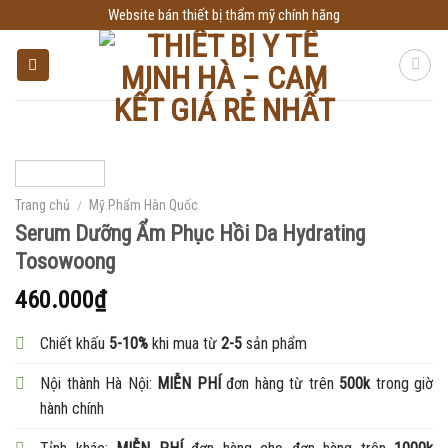
Skip
Website bán thiết bị thẩm mỹ chính hãng
to
content
Trang chủ
/
Mỹ Phẩm Hàn Quốc
Serum Dưỡng Ẩm Phục Hồi Da Hydrating
Tosowoong
460.000
₫
Chiết khấu
5-10%
khi mua từ
2-5
sản phẩm
Nội thành Hà Nội:
MIỄN PHÍ
đơn hàng từ trên
500k
trong giờ
hành chính