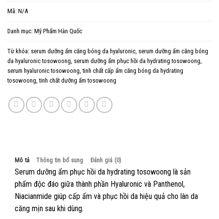
Mã:
N/A
Danh mục:
Mỹ Phẩm Hàn Quốc
Từ khóa:
serum dưỡng ẩm căng bóng da hyaluronic
,
serum dưỡng ẩm căng bóng
da hyaluronic tosowoong
,
serum dưỡng ẩm phục hồi da hydrating tosowoong
,
serum hyaluronic tosowoong
,
tinh chất cấp ẩm căng bóng da hydrating
tosowoong
,
tinh chất dưỡng ẩm tosowoong
Mô tả
Thông tin bổ sung
Đánh giá (0)
Serum dưỡng ẩm phục hồi da hydrating tosowoong là sản
phẩm độc đáo giữa thành phần Hyaluronic và Panthenol,
Niacianmide giúp cấp ẩm và phục hồi da hiệu quả cho làn da
căng mịn sau khi dùng.