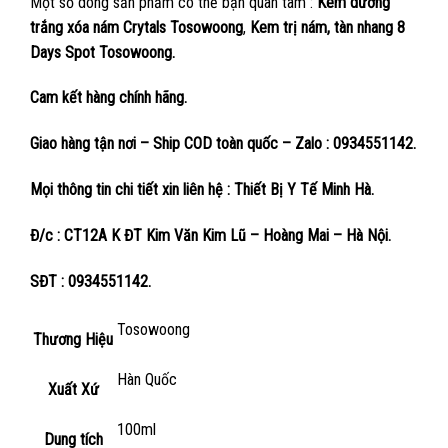
Một số dòng sản phẩm có thể bạn quan tâm :
Kem dưỡng
trắng xóa nám Crytals Tosowoong
,
Kem trị nám, tàn nhang 8
Days Spot Tosowoong.
Cam kết hàng chính hãng.
Giao hàng tận nơi – Ship COD toàn quốc – Zalo : 0934551142.
Mọi thông tin chi tiết xin liên hệ : Thiết Bị Y Tế Minh Hà.
Đ/c : CT12A K ĐT Kim Văn Kim Lũ – Hoàng Mai – Hà Nội.
SĐT : 0934551142.
Tosowoong
Thương Hiệu
Hàn Quốc
Xuất Xứ
100ml
Dung tích