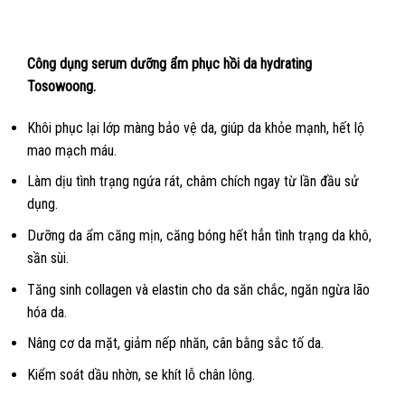
Công dụng serum dưỡng ẩm phục hồi da hydrating
Tosowoong.
Khôi phục lại lớp màng bảo vệ da, giúp da khỏe mạnh, hết lộ
mao mạch máu.
Làm dịu tình trạng ngứa rát, châm chích ngay từ lần đầu sử
dụng.
Dưỡng da ẩm căng mịn, căng bóng hết hẳn tình trạng da khô,
sần sùi.
Tăng sinh collagen và elastin cho da săn chắc, ngăn ngừa lão
hóa da.
Nâng cơ da mặt, giảm nếp nhăn, cân bằng sắc tố da.
Kiểm soát dầu nhờn, se khít lỗ chân lông.