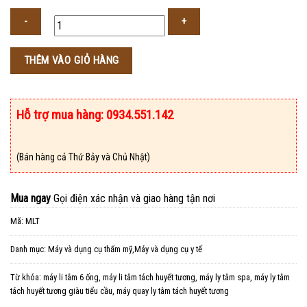
Số
THÊM VÀO GIỎ HÀNG
lượng
Hỗ trợ mua hàng: 0934.551.142
(Bán hàng cả Thứ Bảy và Chủ Nhật)
Mua ngay
Gọi điện xác nhận và giao hàng tận nơi
Mã:
MLT
Danh mục:
Máy và dụng cụ thẩm mỹ,Máy và dụng cụ y tế
Từ khóa:
máy li tâm 6 ống
,
máy li tâm tách huyết tương
,
máy ly tâm spa
,
máy ly tâm
tách huyết tương giàu tiểu cầu
,
máy quay ly tâm tách huyết tương