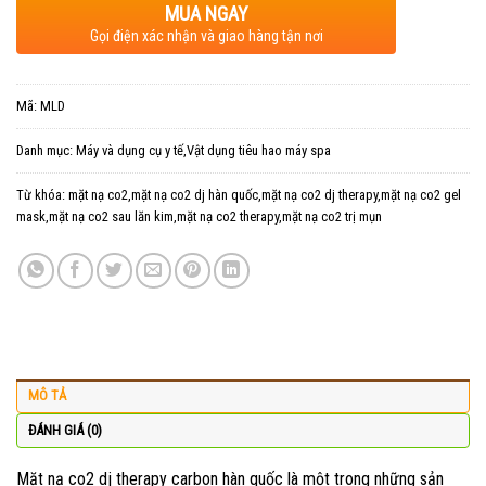
MUA NGAY
Gọi điện xác nhận và giao hàng tận nơi
Mã:
MLD
Danh mục:
Máy và dụng cụ y tế,Vật dụng tiêu hao máy spa
Từ khóa:
mặt nạ co2,mặt nạ co2 dj hàn quốc,mặt nạ co2 dj therapy,mặt nạ co2 gel
mask,mặt nạ co2 sau lăn kim,mặt nạ co2 therapy,mặt nạ co2 trị mụn
MÔ TẢ
ĐÁNH GIÁ (0)
Mặt nạ co2 dj therapy carbon hàn quốc là một trong những sản