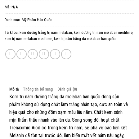
Mã:
N/A
Danh mục:
Mỹ Phẩm Hàn Quốc
Từ khóa:
kem dưỡng trắng trị nám melaban
,
kem dưỡng trị nám melaban meditime
,
kem trị nám melaban meditime
,
kem trị nám trắng da melaban hàn quốc
Mô tả
Thông tin bổ sung
Đánh giá (0)
Kem trị nám dưỡng trắng da melaban hàn quốc dòng sản
phẩm không sử dụng chất làm trắng nhân tạo, cực an toàn và
hiệu quả cho những đốm sạm màu lâu năm. Chất kem sánh
mịn thẩm thấu nhanh vào làn da. Song song đó, hoạt chất
Trenaximic Aicd có trong kem trị nám, sẽ phá vỡ các liên kết
Melanin đã tồn tại trước đó, làm biến mất vết nám nâu ngày,