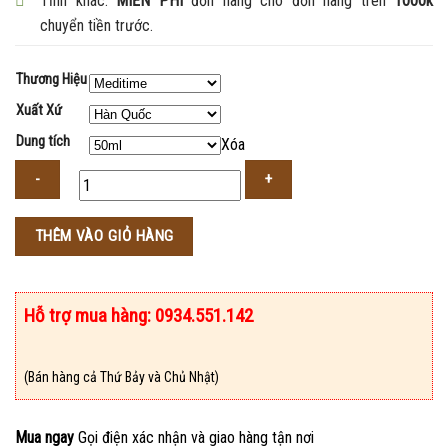
Tỉnh khác:
MIỄN PHÍ
đơn hàng cho đơn hàng trên
1000k
chuyển tiền trước.
Thương Hiệu
Xuất Xứ
Dung tích
Xóa
Số
THÊM VÀO GIỎ HÀNG
lượng
Hỗ trợ mua hàng: 0934.551.142
(Bán hàng cả Thứ Bảy và Chủ Nhật)
Mua ngay
Gọi điện xác nhận và giao hàng tận nơi