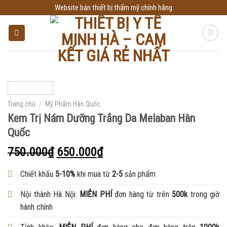
Skip
Website bán thiết bị thẩm mỹ chính hãng
to
content
Trang chủ
/
Mỹ Phẩm Hàn Quốc
Kem Trị Nám Dưỡng Trắng Da Melaban Hàn
Quốc
750.000
₫
650.000
₫
Chiết khấu
5-10%
khi mua từ
2-5
sản phẩm
Nội thành Hà Nội:
MIỄN PHÍ
đơn hàng từ trên
500k
trong giờ
hành chính