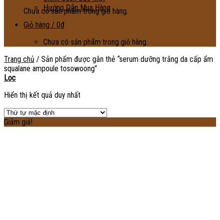
Hướng Dẫn Mua Hàng
Chưa có sản phẩm trong giỏ hàng.
Giỏ hàng /
0
₫
Chưa có sản phẩm trong giỏ hàng.
Trang chủ
/
Sản phẩm được gắn thẻ “serum dưỡng trắng da cấp ẩm
squalane ampoule tosowoong”
Lọc
Hiển thị kết quả duy nhất
Giảm giá!