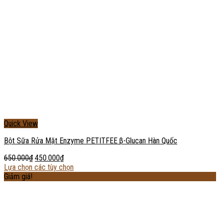
Quick View
Bột Sữa Rửa Mặt Enzyme PETITFEE β-Glucan Hàn Quốc
650.000
₫
450.000
₫
Lựa chọn các tùy chọn
Giảm giá!