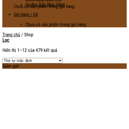
Hướng Dẫn Mua Hàng
Chưa có sản phẩm trong giỏ hàng.
Giỏ hàng /
0
₫
Chưa có sản phẩm trong giỏ hàng.
Trang chủ
/
Shop
Lọc
Hiển thị 1–12 của 479 kết quả
Giảm giá!