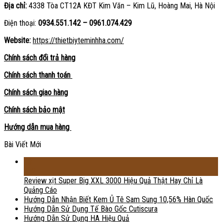
Địa chỉ:
4338 Tòa CT12A KĐT Kim Văn – Kim Lũ, Hoàng Mai, Hà Nội
Điện thoại:
0934.551.142 – 0961.074.429
Website:
https://thietbiyteminhha.com/
Chính sách đổi trả hàng
Chính sách thanh toán
Chính sách giao hàng
Chính sách bảo mật
Hướng dẫn mua hàng
Bài Viết Mới
18
Th2
Review xịt Super Big XXL 3000 Hiệu Quả Thật Hay Chỉ Là
Quảng Cáo
Hướng Dẫn Nhận Biết Kem Ủ Tê Sam Sung 10,56% Hàn Quốc
Hướng Dẫn Sử Dụng Tế Bào Gốc Cutiscura
Hướng Dẫn Sử Dụng HA Hiệu Quả