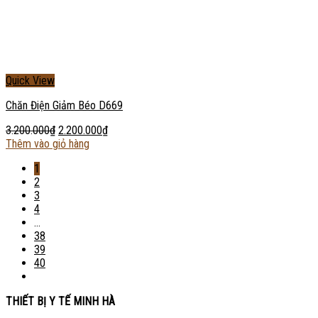
Quick View
Chăn Điện Giảm Béo D669
3.200.000
₫
2.200.000
₫
Thêm vào giỏ hàng
1
2
3
4
…
38
39
40
THIẾT BỊ Y TẾ MINH HÀ