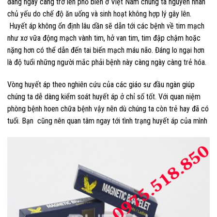
đang ngày càng trở lên phổ biến ở Việt Nam chúng ta nguyên nhân
chủ yếu do chế độ ăn uống và sinh hoạt không hợp lý gây lên.
Huyết áp không ổn định lâu dần sẽ dẫn tới các bệnh về tim mạch
như xơ vữa động mạch vành tim, hở van tim, tim đập chậm hoặc
nặng hơn có thể dẫn đến tai biến mạch máu não. Đáng lo ngại hơn
là độ tuổi những người mắc phải bệnh này càng ngày càng trẻ hóa.
Vòng huyết áp theo nghiên cứu của các giáo sư đầu ngàn giúp
chúng ta dễ dàng kiểm soát huyết áp ở chỉ số tốt. Với quan niệm
phòng bệnh hoen chữa bệnh vậy nên dù chúng ta còn trẻ hay đã có
tuổi. Bạn cũng nên quan tâm ngay tới tình trạng huyết áp của mình