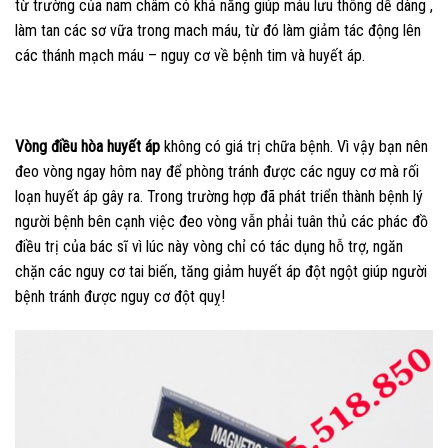
từ trường của nam châm có khả năng giúp máu lưu thông dễ dàng ,
làm tan các sơ vữa trong mach máu, từ đó làm giảm tác động lên
các thánh mạch máu – nguy cơ về bệnh tim và huyết áp.
Vòng điều hòa huyết áp
không có giá trị chữa bệnh. Vì vậy bạn nên
đeo vòng ngay hôm nay để phòng tránh được các nguy cơ mà rối
loạn huyết áp gây ra. Trong trường hợp đã phát triển thành bệnh lý
người bệnh bên cạnh việc đeo vòng vẫn phải tuân thủ các phác đồ
điều trị của bác sĩ vì lúc này vòng chỉ có tác dụng hỗ trợ, ngăn
chặn các nguy cơ tai biến, tăng giảm huyết áp đột ngột giúp người
bệnh tránh được nguy cơ đột quỵ!