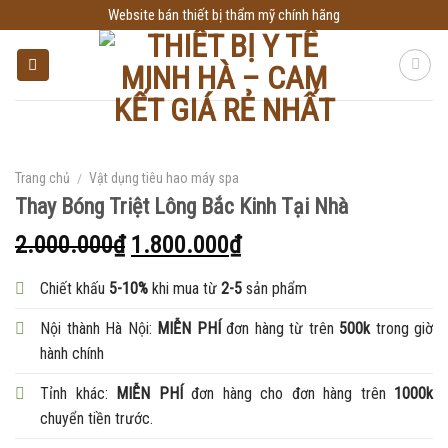
Skip
Website bán thiết bị thẩm mỹ chính hãng
to
content
Trang chủ
/
Vật dụng tiêu hao máy spa
Thay Bóng Triệt Lông Bắc Kinh Tại Nhà
2.000.000
₫
1.800.000
₫
Chiết khấu
5-10%
khi mua từ
2-5
sản phẩm
Nội thành Hà Nội:
MIỄN PHÍ
đơn hàng từ trên
500k
trong giờ
hành chính
Tỉnh khác:
MIỄN PHÍ
đơn hàng cho đơn hàng trên
1000k
chuyển tiền trước.