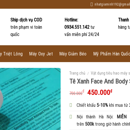
nhatgiaminh192@gmai
Ship dịch vụ COD
Hotline:
Thanh
trên phạm vi toàn
0934.551.142
tư
hàng t
quốc
vấn miễn phí 24/24
y Triệt Lông
Máy Oxy Jet
Máy Giảm Béo
Mỹ Phẩm Hàn Quố
Trang chủ
/
Vật dụng tiêu hao máy 
Tê Xanh Face And Body 
450.000
₫
₫
700.000
Chiết khấu
5-10%
khi mua từ
Nội thành Hà Nội:
MIỄN 
trên
500k
trong giờ hành chín