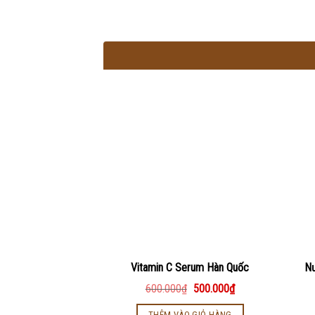
Vitamin C Serum Hàn Quốc
N
600.000
₫
500.000
₫
THÊM VÀO GIỎ HÀNG