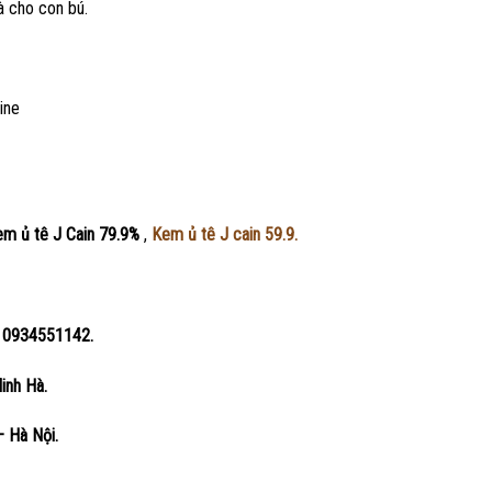
 cho con bú.
ine
m ủ tê J Cain 79.9%
,
Kem ủ tê J cain 59.9.
 : 0934551142.
Minh Hà.
– Hà Nội.