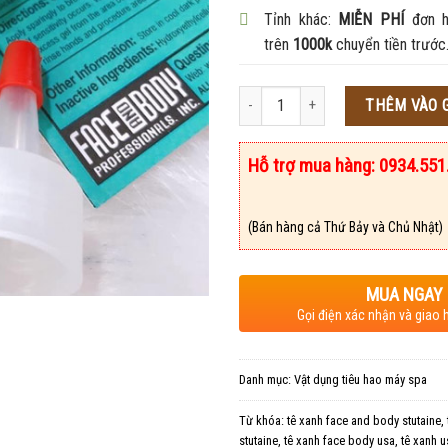
Tỉnh khác:
MIỄN PHÍ
đơn h
trên
1000k
chuyển tiền trước
Số lượng
THÊM VÀO 
Hỗ trợ mua hàng: 0934.551
(Bán hàng cả Thứ Bảy và Chủ Nhật)
MUA NGAY
Gọi điện xác nhận và giao 
Danh mục:
Vật dụng tiêu hao máy spa
Từ khóa:
tê xanh face and body stutaine
,
stutaine
,
tê xanh face body usa
,
tê xanh u