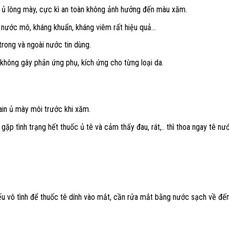
 ủ lông mày, cực kì an toàn không ảnh hưởng đến màu xăm.
nước mô, kháng khuẩn, kháng viêm rất hiệu quả…
rong và ngoài nước tin dùng.
 không gây phản ứng phụ, kích ứng cho từng loại da.
ain ủ mày môi trước khi xăm.
ặp tình trạng hết thuốc ủ tê và cảm thấy đau, rát,.. thì thoa ngay tê nư
u vô tình để thuốc tê dính vào mắt, cần rửa mắt bằng nước sạch về đến