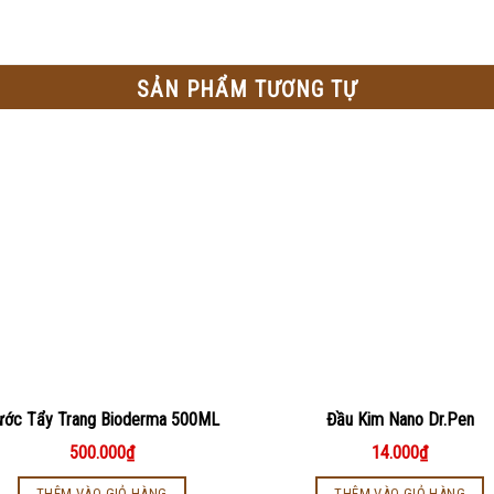
SẢN PHẨM TƯƠNG TỰ
ước Tẩy Trang Bioderma 500ML
Đầu Kim Nano Dr.Pen
500.000
₫
14.000
₫
THÊM VÀO GIỎ HÀNG
THÊM VÀO GIỎ HÀNG