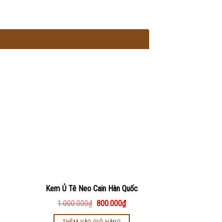
Kem Ủ Tê Neo Cain Hàn Quốc
Kem Ủ
1.000.000
₫
800.000
₫
160.000
THÊM VÀO GIỎ HÀNG
THÊM VÀ