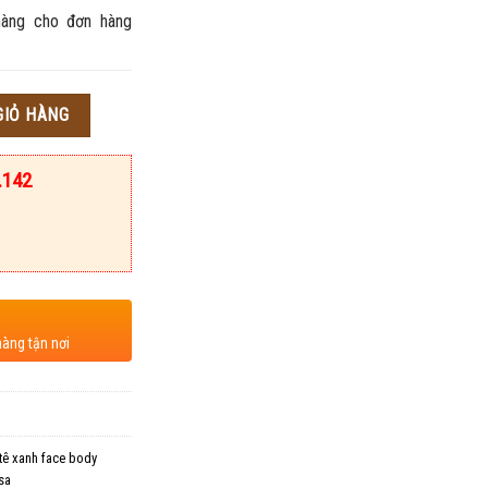
àng cho đơn hàng
.
GIỎ HÀNG
.142
hàng tận nơi
tê xanh face body
sa