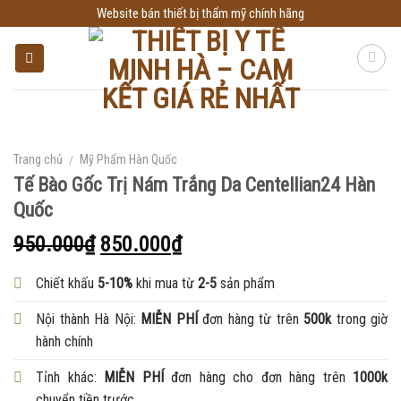
Skip
Website bán thiết bị thẩm mỹ chính hãng
to
content
Trang chủ
/
Mỹ Phẩm Hàn Quốc
Tế Bào Gốc Trị Nám Trắng Da Centellian24 Hàn
Quốc
950.000
₫
850.000
₫
Chiết khấu
5-10%
khi mua từ
2-5
sản phẩm
Nội thành Hà Nội:
MIỄN PHÍ
đơn hàng từ trên
500k
trong giờ
hành chính
Tỉnh khác:
MIỄN PHÍ
đơn hàng cho đơn hàng trên
1000k
chuyển tiền trước.