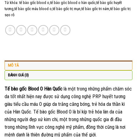
Từ khóa:
tế bào gốc blood o,tế bào gôc blood o hàn quốc,tế bào gốc huyết
tương,tế bào gốc máu blood o,tế bào gốc trị mụn,tế bào gốc tri nám,tế bào gốc trị
sẹo rỗ
MÔ TẢ
ĐÁNH GIÁ (0)
Tế bào gốc Blood O Hàn Quốc
là một trong những phẩm chăm sóc
da tốt nhất hiện nay được sử dụng công nghệ PRP huyết tương
giàu tiểu cầu máu O giúp da trắng căng bóng, trẻ hóa da thần kì
của Hàn Quốc. Tế bào gốc Blood O là bí kíp trẻ hóa làn da của
những người đẹp xứ kim chi, một trong những quốc gia đi đầu
trong những lĩnh vực công nghệ mỹ phẩm, đồng thời cũng là nơi
mệnh danh là thiên đường mỹ phẩm của thế giới.