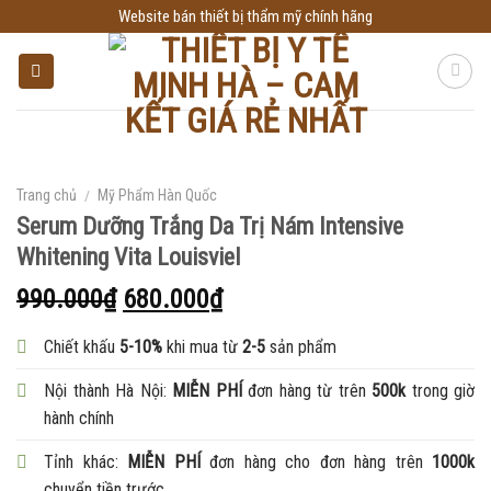
Skip
Website bán thiết bị thẩm mỹ chính hãng
to
content
Trang chủ
/
Mỹ Phẩm Hàn Quốc
Serum Dưỡng Trắng Da Trị Nám Intensive
Whitening Vita Louisviel
990.000
₫
680.000
₫
Chiết khấu
5-10%
khi mua từ
2-5
sản phẩm
Nội thành Hà Nội:
MIỄN PHÍ
đơn hàng từ trên
500k
trong giờ
hành chính
Tỉnh khác:
MIỄN PHÍ
đơn hàng cho đơn hàng trên
1000k
chuyển tiền trước.