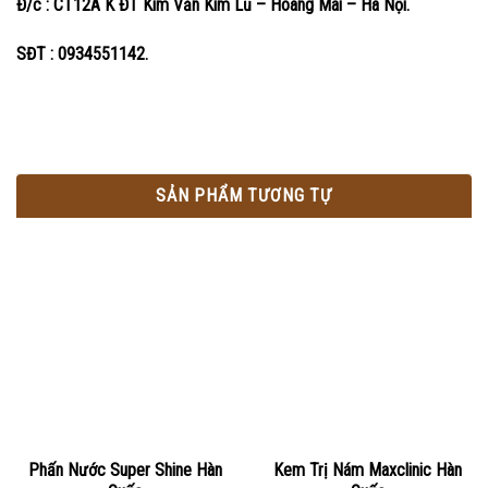
Đ/c : CT12A K ĐT Kim Văn Kim Lũ – Hoàng Mai – Hà Nội.
SĐT : 0934551142.
SẢN PHẨM TƯƠNG TỰ
Phấn Nước Super Shine Hàn
Kem Trị Nám Maxclinic Hàn