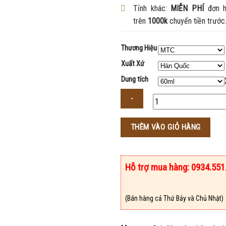
Tỉnh khác:
MIỄN PHÍ
đơn h
trên
1000k
chuyển tiền trước
Thương Hiệu
Xuất Xứ
Dung tích
Số
THÊM VÀO GIỎ HÀNG
lượng
Hỗ trợ mua hàng: 0934.551
(Bán hàng cả Thứ Bảy và Chủ Nhật)