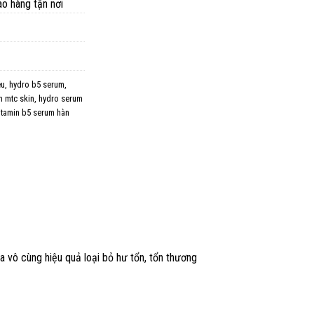
ao hàng tận nơi
êu
,
hydro b5 serum
,
m mtc skin
,
hydro serum
itamin b5 serum hàn
a vô cùng hiệu quả loại bỏ hư tổn, tổn thương