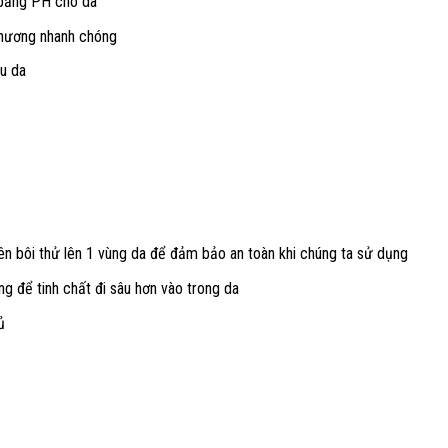
 bằng PH cho da
 thương nhanh chóng
ịu da
nên bôi thử lên 1 vùng da để đảm bảo an toàn khi chúng ta sử dụng
ng để tinh chất đi sâu hơn vào trong da
ủ