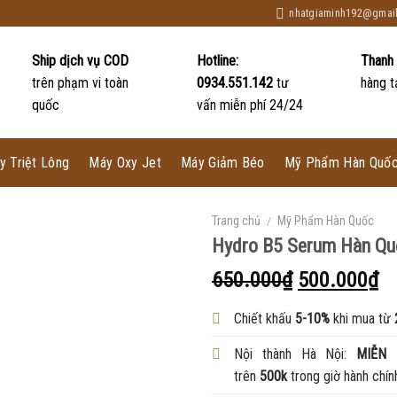
nhatgiaminh192@gmai
Ship dịch vụ COD
Hotline:
Thanh
trên phạm vi toàn
0934.551.142
tư
hàng t
quốc
vấn miễn phí 24/24
y Triệt Lông
Máy Oxy Jet
Máy Giảm Béo
Mỹ Phẩm Hàn Quố
Trang chủ
/
Mỹ Phẩm Hàn Quốc
Hydro B5 Serum Hàn Qu
650.000
₫
500.000
₫
Chiết khấu
5-10%
khi mua từ
Nội thành Hà Nội:
MIỄN 
trên
500k
trong giờ hành chín