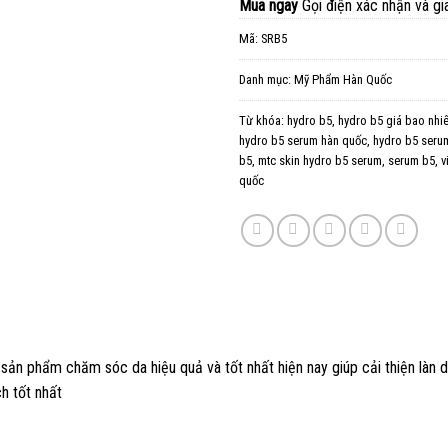
Mua ngay
Gọi điện xác nhận và gi
Mã:
SRB5
Danh mục:
Mỹ Phẩm Hàn Quốc
Từ khóa:
hydro b5
,
hydro b5 giá bao nhi
hydro b5 serum hàn quốc
,
hydro b5 seru
b5
,
mtc skin hydro b5 serum
,
serum b5
,
v
quốc
sản phẩm chăm sóc da hiệu quả và tốt nhất hiện nay giúp cải thiện làn d
ch tốt nhất