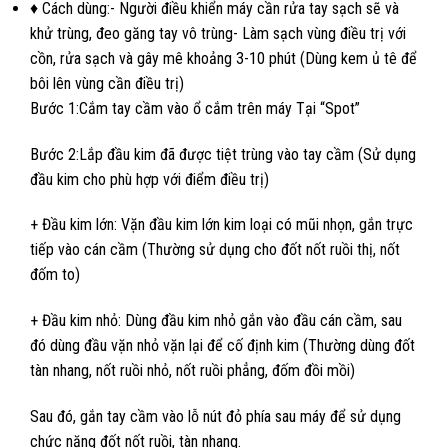
♦ Cách dùng:- Người điều khiển máy cần rửa tay sạch sẽ và
khử trùng, đeo găng tay vô trùng- Làm sạch vùng điều trị với
cồn, rửa sạch và gây mê khoảng 3-10 phút (Dùng kem ủ tê để
bôi lên vùng cần điều trị)
Bước 1:Cắm tay cầm vào ổ cắm trên máy Tại “Spot”
Bước 2:Lắp đầu kim đã được tiệt trùng vào tay cầm (Sử dụng
đầu kim cho phù hợp với điểm điều trị)
+ Đầu kim lớn: Vặn đầu kim lớn kim loại có mũi nhọn, gắn trực
tiếp vào cán cầm (Thường sử dụng cho đốt nốt ruồi thị, nốt
đốm to)
+ Đầu kim nhỏ: Dùng đầu kim nhỏ gắn vào đầu cán cầm, sau
đó dùng đầu vặn nhỏ vặn lại để cố định kim (Thường dùng đốt
tàn nhang, nốt ruồi nhỏ, nốt ruồi phẳng, đốm đồi mồi)
Sau đó, gắn tay cầm vào lỗ nút đỏ phía sau máy để sử dụng
chức năng đốt nốt ruồi, tàn nhang.