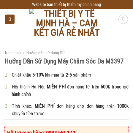
Skip
Website bán thiết bị thẩm mỹ chính hãng
to
content
Trang chủ
/
Hướng dẫn sử dụng SP
Hướng Dẫn Sử Dụng Máy Chăm Sóc Da M3397
Chiết khấu
5-10%
khi mua từ
2-5
sản phẩm
Nội thành Hà Nội:
MIỄN PHÍ
đơn hàng từ trên
500k
trong giờ
hành chính
Tỉnh khác:
MIỄN PHÍ
đơn hàng cho đơn hàng trên
1000k
chuyển tiền trước.
Hỗ trợ mua hàng: 0934.551.142