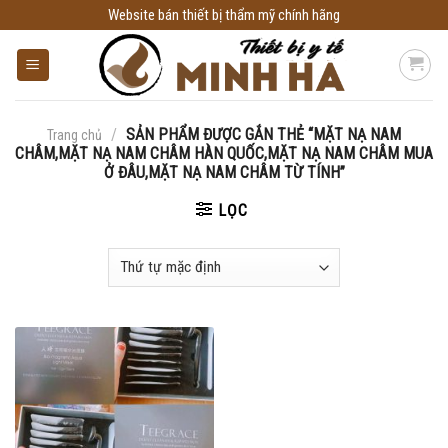
Skip
Website bán thiết bị thẩm mỹ chính hãng
to
content
/
SẢN PHẨM ĐƯỢC GẮN THẺ “MẶT NẠ NAM
Trang chủ
CHÂM,MẶT NẠ NAM CHÂM HÀN QUỐC,MẶT NẠ NAM CHÂM MUA
Ở ĐÂU,MẶT NẠ NAM CHÂM TỪ TÍNH”
LỌC