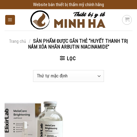
Skip
Website bán thiết bị thẩm mỹ chính hãng
to
content
/
SẢN PHẨM ĐƯỢC GẮN THẺ “HUYẾT THANH TRỊ
Trang chủ
NÁM XÓA NHĂN ARBUTIN NIACINAMIDE”
LỌC