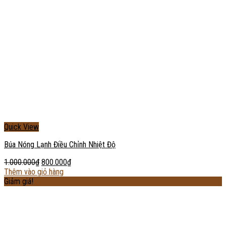
Quick View
Búa Nóng Lạnh Điều Chỉnh Nhiệt Độ
1.000.000
₫
800.000
₫
Thêm vào giỏ hàng
Giảm giá!