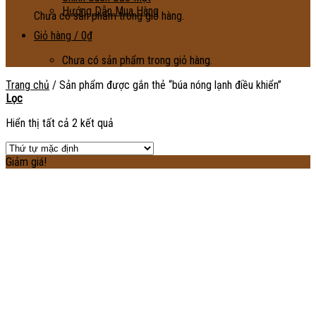
Hướng Dẫn Mua Hàng
Chưa có sản phẩm trong giỏ hàng.
Giỏ hàng /
0
₫
Chưa có sản phẩm trong giỏ hàng.
Trang chủ
/
Sản phẩm được gắn thẻ “búa nóng lạnh điều khiển”
Lọc
Hiển thị tất cả 2 kết quả
Giảm giá!