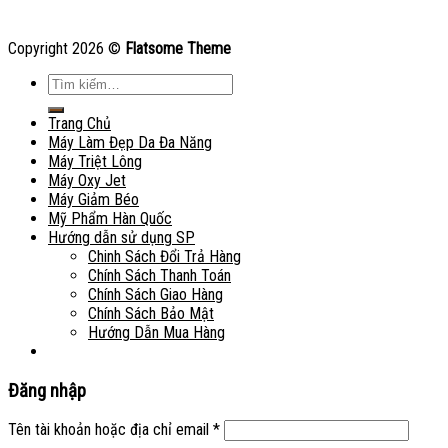
Copyright 2026 ©
Flatsome Theme
Tìm
kiếm:
Trang Chủ
Máy Làm Đẹp Da Đa Năng
Máy Triệt Lông
Máy Oxy Jet
Máy Giảm Béo
Mỹ Phẩm Hàn Quốc
Hướng dẫn sử dụng SP
Chinh Sách Đổi Trả Hàng
Chính Sách Thanh Toán
Chính Sách Giao Hàng
Chính Sách Bảo Mật
Hướng Dẫn Mua Hàng
Đăng nhập
Tên tài khoản hoặc địa chỉ email
*