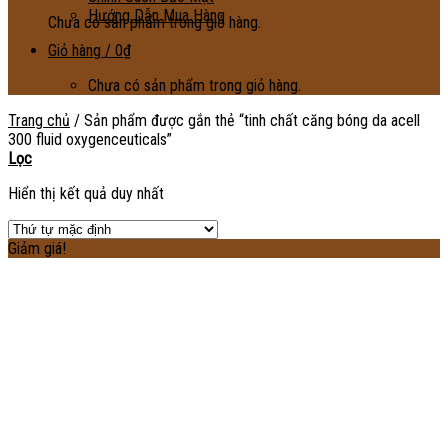
Hướng Dẫn Mua Hàng
Chưa có sản phẩm trong giỏ hàng.
Giỏ hàng /
0
₫
Chưa có sản phẩm trong giỏ hàng.
Trang chủ
/
Sản phẩm được gắn thẻ “tinh chất căng bóng da acell
300 fluid oxygenceuticals”
Lọc
Hiển thị kết quả duy nhất
Giảm giá!