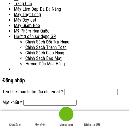
Trang Chủ
Máy Làm Đẹp Da Đa Năng
Máy Triệt Lông
Máy Oxy Jet
Máy Giảm Béo
Mỹ Phẩm Hàn Quốc
Hướng dẫn sử dụng SP
Chinh Sách Đổi Trả Hàng
Chính Sách Thanh Toán
Chính Sách Giao Hàng
Chính Sách Bảo Mật
Hướng Dẫn Mua Hàng
Đăng nhập
Tên tài khoản hoặc địa chỉ email
*
Mật khẩu
*
Ghi nhớ mật khẩu
Đăng nhập
Quên mật khẩu?
Gọi điện
Chat Zalo
Messenger
Nhắn tin SMS