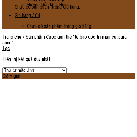
Hướng Dẫn Mua Hàng
Chưa có sản phẩm trong giỏ hàng.
Giỏ hàng /
0
₫
Chưa có sản phẩm trong giỏ hàng.
Trang chủ
/
Sản phẩm được gắn thẻ “tế bào gốc trị mụn cutisura
acne”
Lọc
Hiển thị kết quả duy nhất
Giảm giá!