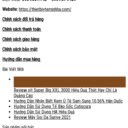
Website:
https://thietbiyteminhha.com/
Chính sách đổi trả hàng
Chính sách thanh toán
Chính sách giao hàng
Chính sách bảo mật
Hướng dẫn mua hàng
Bài Viết Mới
18
Th2
Review xịt Super Big XXL 3000 Hiệu Quả Thật Hay Chỉ Là
Quảng Cáo
Hướng Dẫn Nhận Biết Kem Ủ Tê Sam Sung 10,56% Hàn Quốc
Hướng Dẫn Sử Dụng Tế Bào Gốc Cutiscura
Hướng Dẫn Sử Dụng HA Hiệu Quả
Review Máy Soi Da Surive 2021
Sản phẩm nổi bật