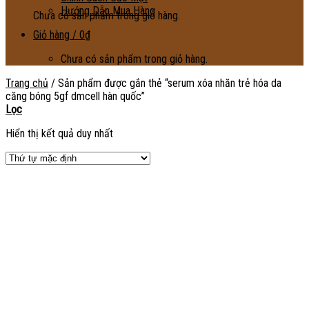
Hướng Dẫn Mua Hàng
Chưa có sản phẩm trong giỏ hàng.
Giỏ hàng /
0
₫
Chưa có sản phẩm trong giỏ hàng.
Trang chủ
/
Sản phẩm được gắn thẻ “serum xóa nhăn trẻ hóa da
căng bóng 5gf dmcell hàn quốc”
Lọc
Hiển thị kết quả duy nhất