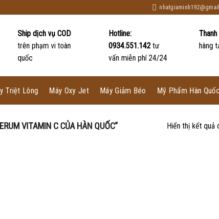
nhatgiaminh192@gmai
Ship dịch vụ COD
Hotline:
Thanh
trên phạm vi toàn
0934.551.142
tư
hàng t
quốc
vấn miễn phí 24/24
y Triệt Lông
Máy Oxy Jet
Máy Giảm Béo
Mỹ Phẩm Hàn Quố
RUM VITAMIN C CỦA HÀN QUỐC”
Hiển thị kết quả 