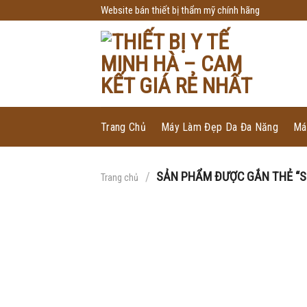
Skip
Website bán thiết bị thẩm mỹ chính hãng
to
content
Trang Chủ
Máy Làm Đẹp Da Đa Năng
Má
/
SẢN PHẨM ĐƯỢC GẮN THẺ “SE
Trang chủ