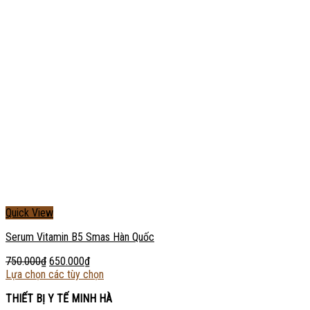
Quick View
Serum Vitamin B5 Smas Hàn Quốc
750.000
₫
650.000
₫
Lựa chọn các tùy chọn
THIẾT BỊ Y TẾ MINH HÀ