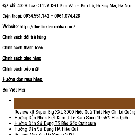
Địa chỉ:
4338 Tòa CT12A KĐT Kim Văn – Kim Lũ, Hoàng Mai, Hà Nội
Điện thoại:
0934.551.142 – 0961.074.429
Website:
https://thietbiyteminhha.com/
Chính sách đổi trả hàng
Chính sách thanh toán
Chính sách giao hàng
Chính sách bảo mật
Hướng dẫn mua hàng
Bài Viết Mới
18
Th2
Review xịt Super Big XXL 3000 Hiệu Quả Thật Hay Chỉ Là Quản
Hướng Dẫn Nhận Biết Kem Ủ Tê Sam Sung 10,56% Hàn Quốc
Hướng Dẫn Sử Dụng Tế Bào Gốc Cutiscura
Hướng Dẫn Sử Dụng HA Hiệu Quả
Review Máy Soi Da Surive 2021